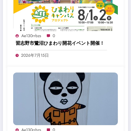
Ae130rrbzs
0
習志野市鷺沼ひまわり開花イベント開催！
2026年7月15日
Ae130rrbzs
0