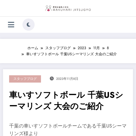
コ
ン
テ
ン
ツ
へ
ス
キ
ホーム
スタッフブログ
2023
11月
8
ッ
車いすソフトボール 千葉USシーマリンズ 大会のご紹介
プ
スタッフブログ
2023年11月8日
車いすソフトボール 千葉USシ
ーマリンズ 大会のご紹介
千葉の車いすソフトボールチームである千葉USシーマ
リンズ様より