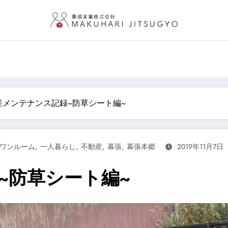
産メンテナンス記録~防草シート編~
,
,
,
,
ワンルーム
一人暮らし
不動産
幕張
幕張本郷
2019年11月7日
~防草シート編~