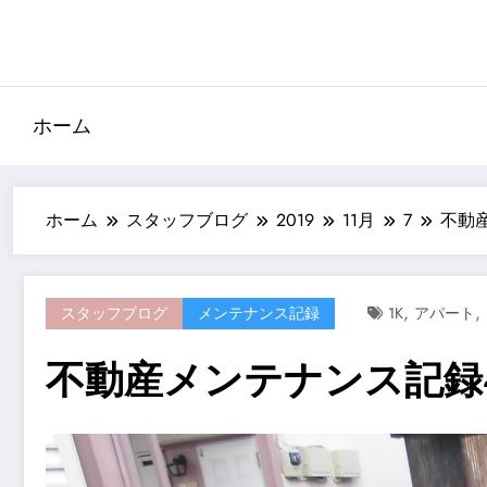
コ
ン
テ
ン
ツ
ホーム
へ
ス
キ
ホーム
スタッフブログ
2019
11月
7
不動
ッ
プ
,
,
スタッフブログ
メンテナンス記録
1K
アパート
不動産メンテナンス記録