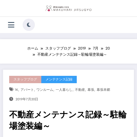
コ
ン
テ
ン
ツ
へ
ス
キ
ホーム
スタッフブログ
2019
7月
20
ッ
不動産メンテナンス記録～駐輪場塗装編～
プ
スタッフブログ
メンテナンス記録
,
,
,
,
,
,
1K
アパート
ワンルーム
一人暮らし
不動産
幕張
幕張本郷
2019年7月20日
不動産メンテナンス記録～駐輪
場塗装編～