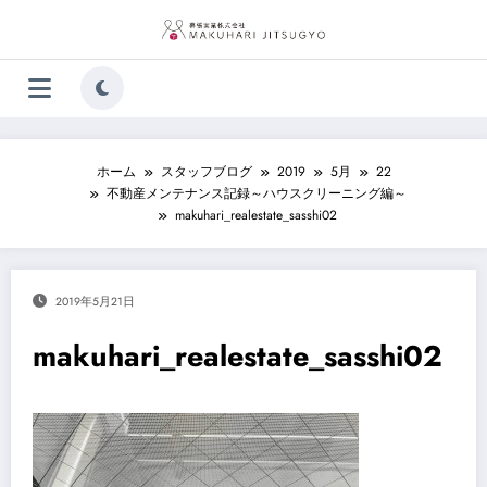
コ
ン
テ
ン
ツ
へ
ス
キ
ホーム
スタッフブログ
2019
5月
22
ッ
不動産メンテナンス記録～ハウスクリーニング編～
プ
makuhari_realestate_sasshi02
2019年5月21日
makuhari_realestate_sasshi02