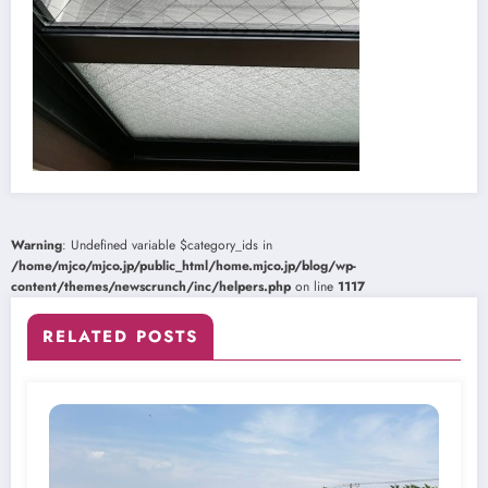
Warning
: Undefined variable $category_ids in
/home/mjco/mjco.jp/public_html/home.mjco.jp/blog/wp-
content/themes/newscrunch/inc/helpers.php
on line
1117
RELATED POSTS