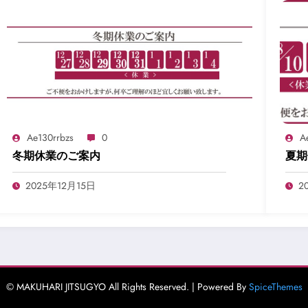
Ae130rrbzs
0
A
冬期休業のご案内
夏期
2025年12月15日
2
© MAKUHARI JITSUGYO All Rights Reserved. | Powered By
SpiceThemes