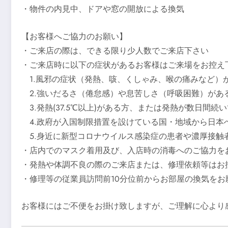
・物件の内見中、ドアや窓の開放による換気
【お客様へご協力のお願い】
・ご来店の際は、できる限り少人数でご来店下さい
・ご来店時に以下の症状があるお客様はご来場をお控え
1.風邪の症状（発熱、咳、くしゃみ、喉の痛みなど）
2.強いだるさ（倦怠感）や息苦しさ（呼吸困難）があ
3.発熱(37.5℃以上)がある方、または発熱が数日間続
4.政府が入国制限措置を設けている国・地域から日本へ
5.身近に新型コロナウイルス感染症の患者や濃厚接触
・店内でのマスク着用及び、入店時の消毒へのご協力を
・発熱や体調不良の際のご来店または、修理依頼等はお
・修理等の従業員訪問前10分位前からお部屋の換気をお
お客様にはご不便をお掛け致しますが、ご理解に心より