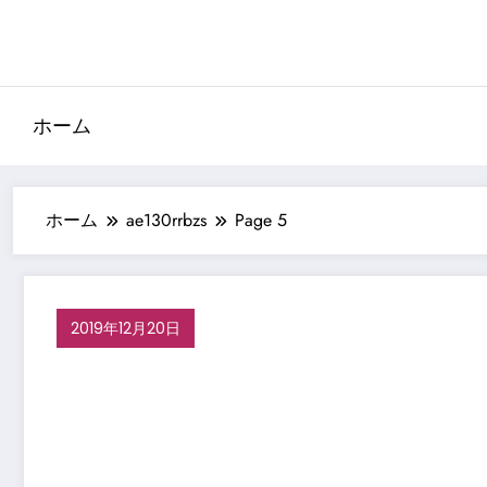
コ
ン
テ
ン
ツ
ホーム
へ
ス
キ
ホーム
ae130rrbzs
Page 5
ッ
プ
2019年12月20日