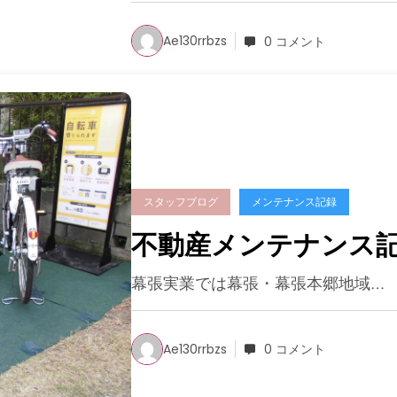
Ae130rrbzs
0 コメント
スタッフブログ
メンテナンス記録
不動産メンテナンス記
幕張実業では幕張・幕張本郷地域…
Ae130rrbzs
0 コメント