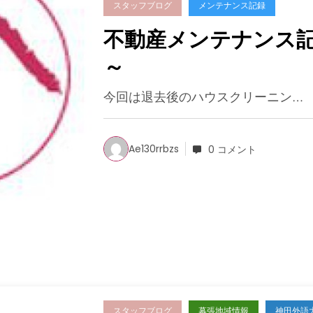
スタッフブログ
メンテナンス記録
不動産メンテナンス
～
今回は退去後のハウスクリーニン…
Ae130rrbzs
0 コメント
スタッフブログ
幕張地域情報
神田外語