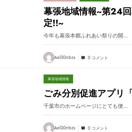
幕張地域情報~第24
定!!~
今年も幕張本郷ふれあい祭りの開…
Ae130rrbzs
0 コメント
幕張地域情報
ごみ分別促進アプリ
千葉市のホームページにとても便…
Ae130rrbzs
0 コメント