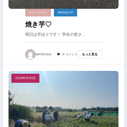
スタッフブログ
神田外語大学
焼き芋♡
明日は芋ほりです！ 学生の皆さ…
Ae130rrbzs
0 コメント
もっと見る
2024年10月1日