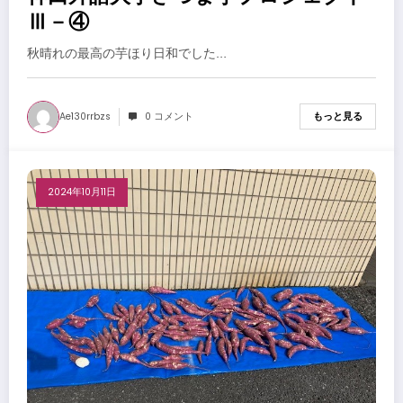
Ⅲ－④
秋晴れの最高の芋ほり日和でした…
Ae130rrbzs
0 コメント
もっと見る
2024年10月11日