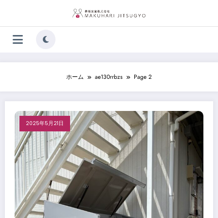
コ
ン
テ
ン
ツ
へ
ス
キ
ホーム
ae130rrbzs
Page 2
ッ
プ
2025年5月21日