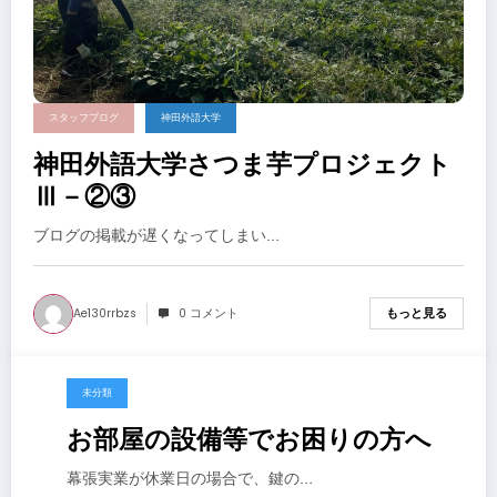
スタッフブログ
神田外語大学
神田外語大学さつま芋プロジェクト
Ⅲ－②③
ブログの掲載が遅くなってしまい…
Ae130rrbzs
0 コメント
もっと見る
未分類
2024年10月1日
お部屋の設備等でお困りの方へ
幕張実業が休業日の場合で、鍵の…