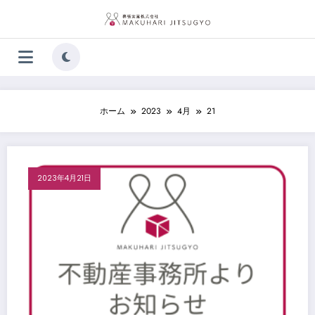
コ
ン
テ
ン
ツ
へ
ス
キ
ホーム
2023
4月
21
ッ
プ
2023年4月21日